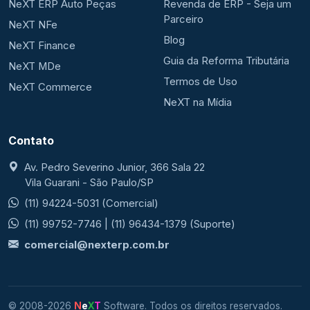
NeXT ERP Auto Peças
Revenda de ERP - Seja um
Parceiro
NeXT NFe
Blog
NeXT Finance
Guia da Reforma Tributária
NeXT MDe
Termos de Uso
NeXT Commerce
NeXT na Mídia
Contato
Av. Pedro Severino Junior, 366 Sala 22
Vila Guarani - São Paulo/SP
(11) 94224-5031
(Comercial)
(11) 99752-7746
|
(11) 96434-1379
(Suporte)
comercial@nexterp.com.br
© 2008-
2026
N
e
X
T
Software. Todos os direitos reservados.