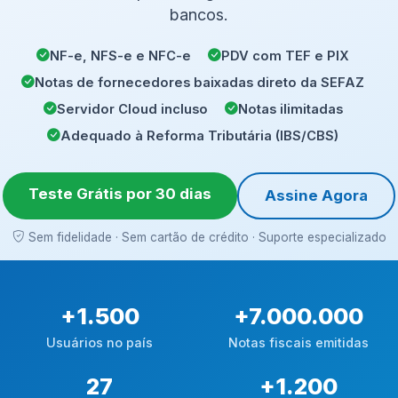
bancos.
NF-e, NFS-e e NFC-e
PDV com TEF e PIX
Notas de fornecedores baixadas direto da SEFAZ
Servidor Cloud incluso
Notas ilimitadas
Adequado à Reforma Tributária (IBS/CBS)
Teste Grátis por 30 dias
Assine Agora
Sem fidelidade · Sem cartão de crédito · Suporte especializado
+
1.500
+
7.000.000
Usuários no país
Notas fiscais emitidas
27
+
1.200