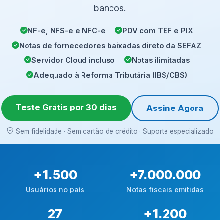
bancos.
NF-e, NFS-e e NFC-e
PDV com TEF e PIX
Notas de fornecedores baixadas direto da SEFAZ
Servidor Cloud incluso
Notas ilimitadas
Adequado à Reforma Tributária (IBS/CBS)
Teste Grátis por 30 dias
Assine Agora
Sem fidelidade · Sem cartão de crédito · Suporte especializado
+
1.500
+
7.000.000
Usuários no país
Notas fiscais emitidas
27
+
1.200