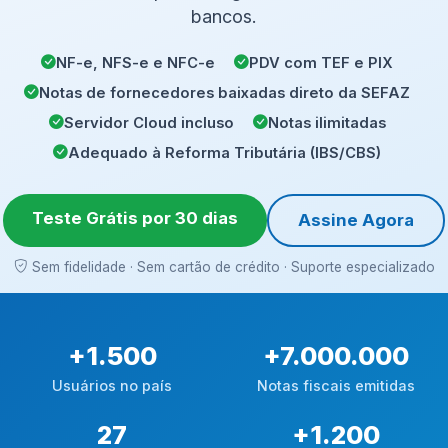
bancos.
NF-e, NFS-e e NFC-e
PDV com TEF e PIX
Notas de fornecedores baixadas direto da SEFAZ
Servidor Cloud incluso
Notas ilimitadas
Adequado à Reforma Tributária (IBS/CBS)
Teste Grátis por 30 dias
Assine Agora
Sem fidelidade · Sem cartão de crédito · Suporte especializado
+
1.500
+
7.000.000
Usuários no país
Notas fiscais emitidas
27
+
1.200