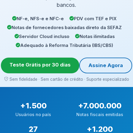
bancos.
NF-e, NFS-e e NFC-e
PDV com TEF e PIX
Notas de fornecedores baixadas direto da SEFAZ
Servidor Cloud incluso
Notas ilimitadas
Adequado à Reforma Tributária (IBS/CBS)
Teste Grátis por 30 dias
Assine Agora
Sem fidelidade · Sem cartão de crédito · Suporte especializado
+
1.500
+
7.000.000
Usuários no país
Notas fiscais emitidas
27
+
1.200