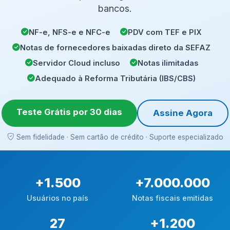
bancos.
NF-e, NFS-e e NFC-e
PDV com TEF e PIX
Notas de fornecedores baixadas direto da SEFAZ
Servidor Cloud incluso
Notas ilimitadas
Adequado à Reforma Tributária (IBS/CBS)
Teste Grátis por 30 dias
Assine Agora
Sem fidelidade · Sem cartão de crédito · Suporte especializado
+
1.500
+
7.000.000
Usuários no país
Notas fiscais emitidas
27
+
1.200