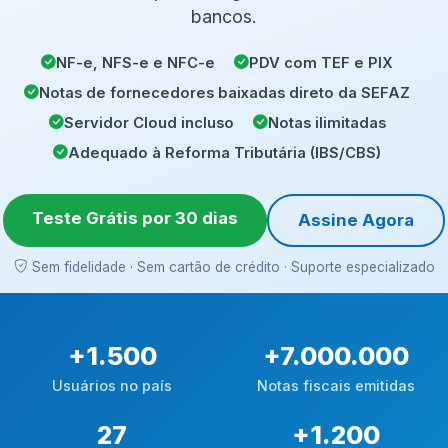
bancos.
NF-e, NFS-e e NFC-e
PDV com TEF e PIX
Notas de fornecedores baixadas direto da SEFAZ
Servidor Cloud incluso
Notas ilimitadas
Adequado à Reforma Tributária (IBS/CBS)
Teste Grátis por 30 dias
Assine Agora
Sem fidelidade · Sem cartão de crédito · Suporte especializado
+
1.500
+
7.000.000
Usuários no país
Notas fiscais emitidas
27
+
1.200