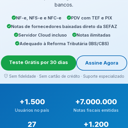
bancos.
NF-e, NFS-e e NFC-e
PDV com TEF e PIX
Notas de fornecedores baixadas direto da SEFAZ
Servidor Cloud incluso
Notas ilimitadas
Adequado à Reforma Tributária (IBS/CBS)
Teste Grátis por 30 dias
Assine Agora
Sem fidelidade · Sem cartão de crédito · Suporte especializado
+
1.500
+
7.000.000
Usuários no país
Notas fiscais emitidas
27
+
1.200