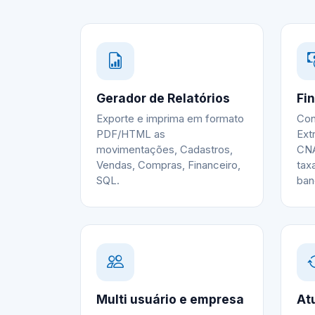
Gerador de Relatórios
Fi
Exporte e imprima em formato
Con
PDF/HTML as
Ext
movimentações, Cadastros,
CNA
Vendas, Compras, Financeiro,
tax
SQL.
ban
Multi usuário e empresa
At