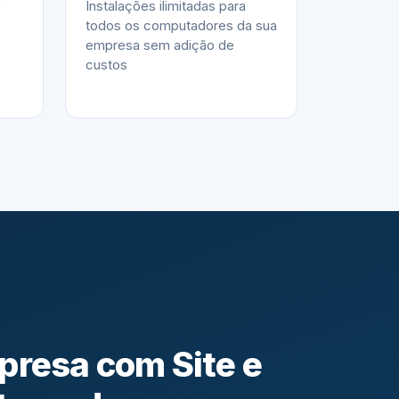
e
Instalações ilimitadas para
todos os computadores da sua
empresa sem adição de
custos
presa com Site e