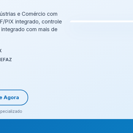
dústrias e Comércio com
/PIX integrado, controle
 integrado com mais de
X
SEFAZ
e Agora
specializado