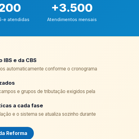
.200
+
3.500
S-e atendidas
Atendimentos mensais
o IBS e da CBS
ados automaticamente conforme o cronograma
izados
mpos e grupos de tributação exigidos pela
icas a cada fase
ação e o sistema se atualiza sozinho durante
 da Reforma