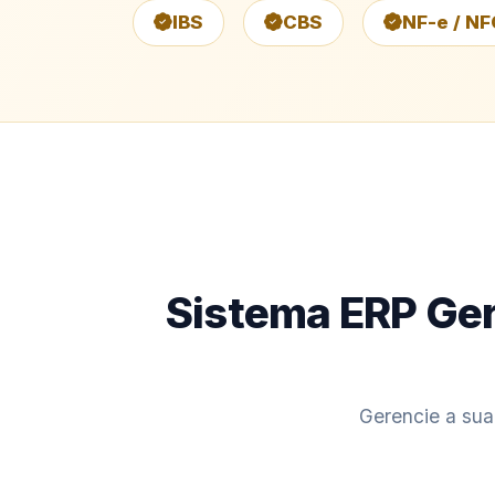
IBS
CBS
NF-e / NF
Sistema ERP Ger
Gerencie a sua