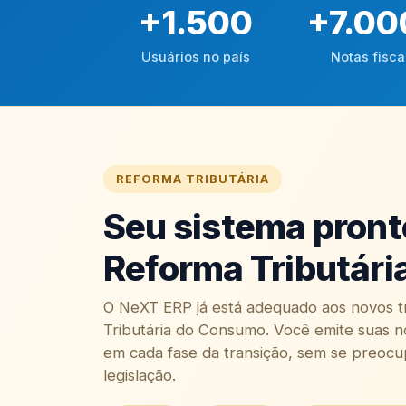
+
1.500
+
7.00
Usuários no país
Notas fisca
REFORMA TRIBUTÁRIA
Seu sistema pront
Reforma Tributári
O NeXT ERP já está adequado aos novos t
Tributária do Consumo. Você emite suas n
em cada fase da transição, sem se preoc
legislação.