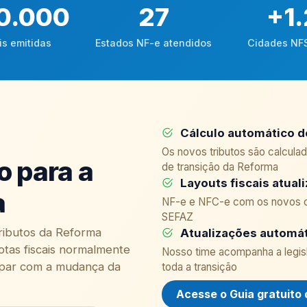
0.000
27
+
1
is emitidas
Estados NF-e atendidos
Cidades NF
Cálculo automático d
Os novos tributos são calcul
o para a
de transição da Reforma
Layouts fiscais atual
a
NF-e e NFC-e com os novos ca
SEFAZ
ributos da Reforma
Atualizações automát
otas fiscais normalmente
Nosso time acompanha a legisl
upar com a mudança da
toda a transição
Acesse o Guia gratuito