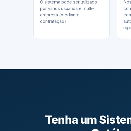
O sistema pode ser utilizado
Nos
por vários usuários e multi-
con
empresa (mediante
con
contratação)
aut
ráp
Tenha um Sistem