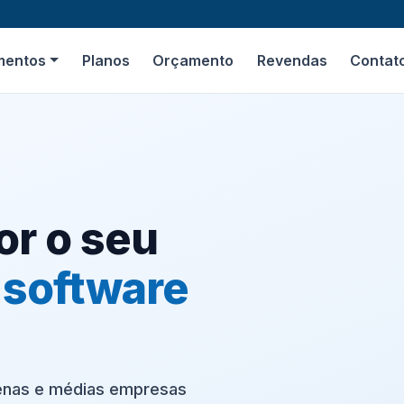
mentos
Planos
Orçamento
Revendas
Contat
or o seu
o
software
uenas e médias empresas