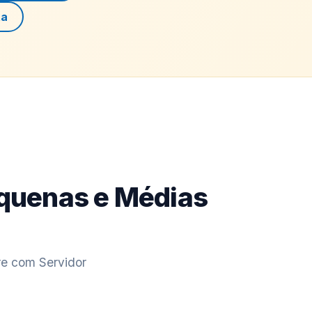
ta
equenas e Médias
re com Servidor